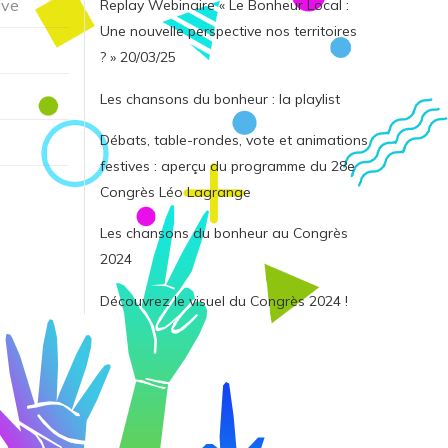
ive
Replay Webinaire « Le Bonheur Local :
Une nouvelle perspective nos territoires
? » 20/03/25
Les chansons du bonheur : la playlist
Débats, table-rondes, vote et animations
festives : aperçu du programme du 28e
Congrès Léo Lagrange
Les chansons du bonheur au Congrès
2024
Découvrez le visuel du Congrès 2024 !