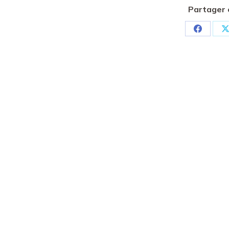
Partager 
Partager
P
sur
s
Faceboo