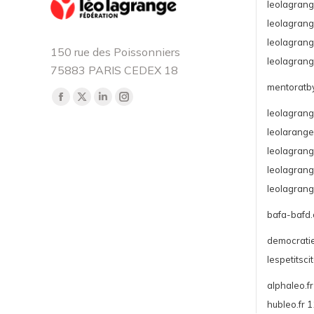
leolagrang
leolagrang
leolagrang
150 rue des Poissonniers
leolagrang
75883 PARIS CEDEX 18
mentoratby
Retrouvez-nous sur :
La
La
La
La
leolagrang
page
page
page
page
leolarange
Facebook
X
LinkedIn
Instagram
leolagran
s'ouvre
s'ouvre
s'ouvre
s'ouvre
leolagrang
dans
dans
dans
dans
leolagrang
une
une
une
une
nouvelle
nouvelle
nouvelle
nouvelle
bafa-bafd.
fenêtre
fenêtre
fenêtre
fenêtre
democratie
lespetitsc
alphaleo.f
hubleo.fr 