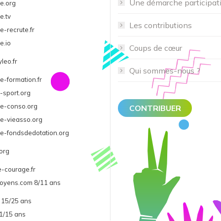
Une démarche participat
e.org
e.tv
Les contributions
e-recrute.fr
e.io
Coups de cœur
leo.fr
Qui sommes-nous ?
e-formation.fr
-sport.org
ge-conso.org
CONTRIBUER
e-vieasso.org
e-fondsdedotation.org
org
-courage.fr
itoyens.com 8/11 ans
r 15/25 ans
11/15 ans