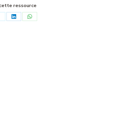
cette ressource
artager
Partager
Partager
ur
sur
sur
k
X
LinkedIn
WhatsApp