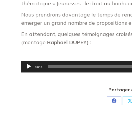
thématique « Jeunesses : le droit au bonheur
Nous prendrons davantage le temps de renc
émerger un grand nombre de propositions et
En attendant, quelques témoignages croisés 
(montage
Raphaël DUPEY) :
Lecteur
00:00
audio
Partager 
Partager
P
sur
s
Faceboo