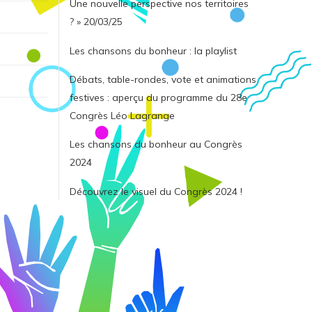
Une nouvelle perspective nos territoires
? » 20/03/25
Les chansons du bonheur : la playlist
Débats, table-rondes, vote et animations
festives : aperçu du programme du 28e
Congrès Léo Lagrange
Les chansons du bonheur au Congrès
2024
Découvrez le visuel du Congrès 2024 !