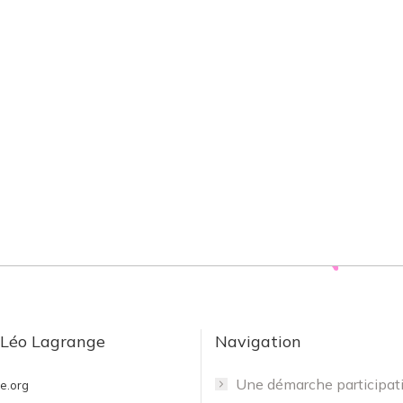
volume.
 Léo Lagrange
Navigation
Une démarche participat
e.org