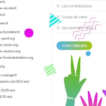
e.tv
Les contributions
e-recrute.fr
e.io
Coups de cœur
leo.fr
Qui sommes-nous ?
e-formation.fr
-sport.org
ge-conso.org
CONTRIBUER
e-vieasso.org
e-fondsdedotation.org
org
-courage.fr
itoyens.com 8/11 ans
r 15/25 ans
11/15 ans