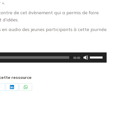
 ».
ontre de cet évènement qui a permis de faire
 d’idées.
en audio des jeunes participants à cette journée
Utilisez
00:00
les
flèches
haut/bas
cette ressource
pour
artager
Partager
Partager
augmenter
ur
sur
sur
ou
diminuer
k
X
LinkedIn
WhatsApp
le