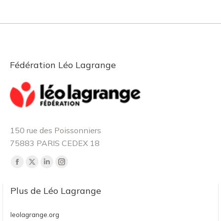
Fédération Léo Lagrange
150 rue des Poissonniers
75883 PARIS CEDEX 18
Retrouvez-nous sur :
La
La
La
La
page
page
page
page
Plus de Léo Lagrange
Facebook
X
LinkedIn
Instagram
s'ouvre
s'ouvre
s'ouvre
s'ouvre
leolagrange.org
dans
dans
dans
dans