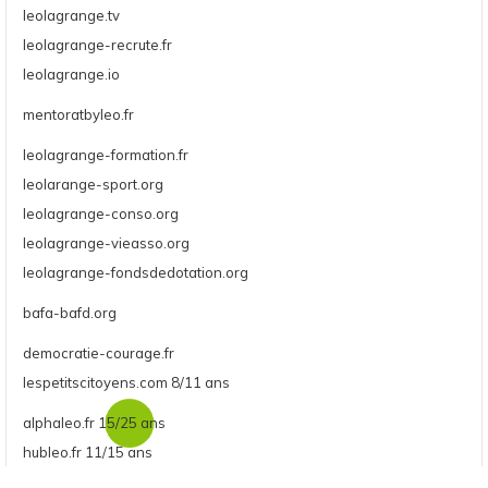
leolagrange.tv
une
une
une
une
leolagrange-recrute.fr
nouvelle
nouvelle
nouvelle
nouvelle
leolagrange.io
fenêtre
fenêtre
fenêtre
fenêtre
mentoratbyleo.fr
leolagrange-formation.fr
leolarange-sport.org
leolagrange-conso.org
leolagrange-vieasso.org
leolagrange-fondsdedotation.org
bafa-bafd.org
democratie-courage.fr
lespetitscitoyens.com 8/11 ans
alphaleo.fr 15/25 ans
hubleo.fr 11/15 ans